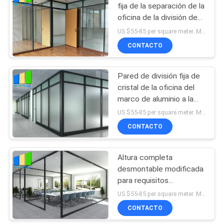
fija de la separación de la
oficina de la división de
cristal del marco de
US $55-85 per square meter. MOQ:Ningún MOQ, 1 metro cuadrado también de disponible.
aluminio
CONTACTO
Pared de división fija de
cristal de la oficina del
marco de aluminio a la
vista de la división para la
US $55-85 per square meter. MOQ:Ningún MOQ, 1 metro cuadrado también de disponible.
sala de reunión
CONTACTO
Altura completa
desmontable modificada
para requisitos
particulares de la división
US $55-85 per square meter. MOQ:Ningún MOQ, 1 metro cuadrado también de disponible.
de cristal del marco de
CONTACTO
aluminio de la oficina