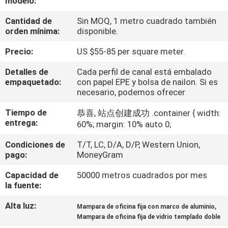
modelo:
Cantidad de
Sin MOQ, 1 metro cuadrado también
CONTROL
orden mínima:
disponible.
DE
Precio:
US $55-85 per square meter.
CALIDAD
Detalles de
Cada perfil de canal está embalado
empaquetado:
con papel EPE y bolsa de nailon. Si es
ÉNTRENOS
necesario, podemos ofrecer
EN
Tiempo de
恭喜, 站点创建成功 .container { width:
entrega:
CONTACTO
60%; margin: 10% auto 0;
CON
Condiciones de
T/T, LC, D/A, D/P, Western Union,
pago:
MoneyGram
NOTICIAS
Capacidad de
50000 metros cuadrados por mes
la fuente:
Alta luz:
,
PIDA
Mampara de oficina fija con marco de aluminio
Mampara de oficina fija de vidrio templado doble
UNA