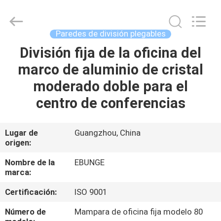
Bunge
Building
Material
Industrial
Co.,
Paredes de división plegables
Ltd.
All
División fija de la oficina del
HOGAR
Rights
Reserved.
marco de aluminio de cristal
PRODUCTOS
moderado doble para el
centro de conferencias
SOBRE
NOSOTROS
Lugar de
Guangzhou, China
origen:
VIAJE
Nombre de la
EBUNGE
marca:
DE
Certificación:
ISO 9001
LA
FÁBRICA
Número de
Mampara de oficina fija modelo 80