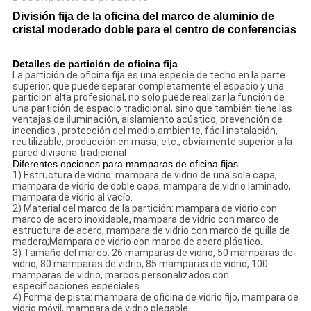
División fija de la oficina del marco de aluminio de
cristal moderado doble para el centro de conferencias
Detalles de partición de oficina fija
La partición de oficina fija es una especie de techo en la parte
superior, que puede separar completamente el espacio y una
partición alta profesional, no solo puede realizar la función de
una partición de espacio tradicional, sino que también tiene las
ventajas de iluminación, aislamiento acústico, prevención de
incendios , protección del medio ambiente, fácil instalación,
reutilizable, producción en masa, etc., obviamente superior a la
pared divisoria tradicional
Diferentes opciones para mamparas de oficina fijas
1) Estructura de vidrio: mampara de vidrio de una sola capa,
mampara de vidrio de doble capa, mampara de vidrio laminado,
mampara de vidrio al vacío.
2) Material del marco de la partición: mampara de vidrio con
marco de acero inoxidable, mampara de vidrio con marco de
estructura de acero, mampara de vidrio con marco de quilla de
madera;Mampara de vidrio con marco de acero plástico.
3) Tamaño del marco: 26 mamparas de vidrio, 50 mamparas de
vidrio, 80 mamparas de vidrio, 85 mamparas de vidrio, 100
mamparas de vidrio, marcos personalizados con
especificaciones especiales.
4) Forma de pista: mampara de oficina de vidrio fijo, mampara de
vidrio móvil, mampara de vidrio plegable.