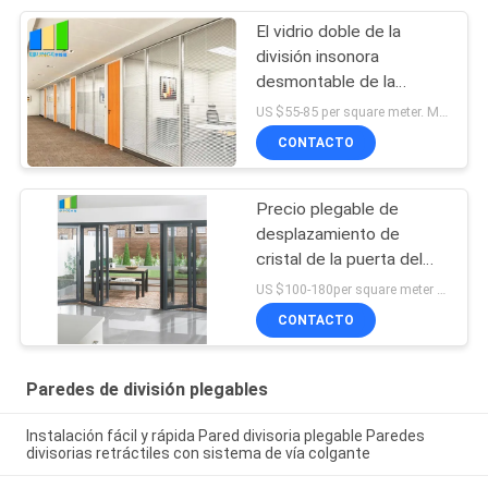
El vidrio doble de la
división insonora
desmontable de la
oficina fijó las paredes
US $55-85 per square meter. MOQ:Ningún MOQ, 1 metro cuadrado también de disponible.
de división con el marco
CONTACTO
de aluminio
Precio plegable de
desplazamiento de
cristal de la puerta del
marco de aluminio
US $100-180per square meter MOQ:Ningún MOQ, 1 metro cuadrado también de disponible
residencial y comercial
CONTACTO
Paredes de división plegables
Instalación fácil y rápida Pared divisoria plegable Paredes
divisorias retráctiles con sistema de vía colgante