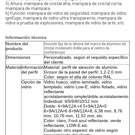
5) Altura: mampara de cristal alta, mampara de cristal corta,
mampara de mampara.
6) Función: mampara de vidrio de seguridad, mampara de vidrio
ignífugo, mampara de vidrio ultra transparente, mampara de
vidrio a prueba de explosiones, mampara de vidrio de arte, etc.
Información técnica
Nombre del
División fija de la oficina del marco de aluminio de
producto
cristal moderado doble para el centro de
conferencias
Dimensiones
Personalizado, según el requisito específico
del cliente.
Material
información
Material: perfil de aleación de aluminio
del perfil
Grosor de la pared del perfil: 1,2-2,0 mm
Color: según el atla de colores RAL
Opción de
Vidrio hueco, vidrio laminado, vidrio
vidrio
templado, vidrio Low-E, vidrio flotado, vidrio
reflectante
acristalamiento simple/doble acristalamiento
Individual: 4/5/6/8/10/12 mm
Doble: 4+9A/12A +4 5+9A/12A+5
6+9A/12A+6 8+9A/12A+8, 6,38 mm, 8,76
mm, 10,76 mm, 11,52 mm, etc.
Color: claro, Ford azul reflectante, verde
reflectante, LOW-E.etc.
Cualquier otro espesor de vidrio según